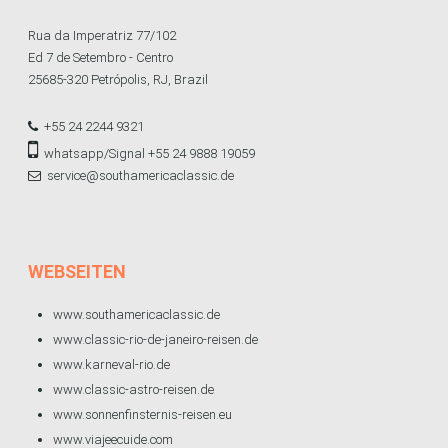
Rua da Imperatriz 77/102
Ed 7 de Setembro - Centro
25685-320 Petrópolis, RJ, Brazil
+55 24 2244 9321
whatsapp/Signal +55 24 9888 19059
service@southamericaclassic.de
WEBSEITEN
www.southamericaclassic.de
www.classic-rio-de-janeiro-reisen.de
www.karneval-rio.de
www.classic-astro-reisen.de
www.sonnenfinsternis-reisen.eu
www.viajeecuide.com